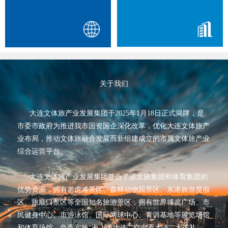
关于我们
大连文体旅产业发展集团于2025年1月18日正式揭牌，是
市委市政府为推进我市国资国企深化改革，优化大连文体旅产
业布局，推动文体旅融合发展而新组建成立的市属文体旅产业
综合运营平台。
大连文体旅产业发展集团整合了原文旅集团和体育集团的
优势资源，拥有老虎滩景区、森林动物园景区、东港旅游度假
区、旅顺口景区等全国知名旅游景区，拥有世界博览广场、市
民健身中心、市游泳馆、国际网球中心、青训基地等展览场馆
和体育场馆，负责实施“海上游大连”“空中看大连”“大连礼