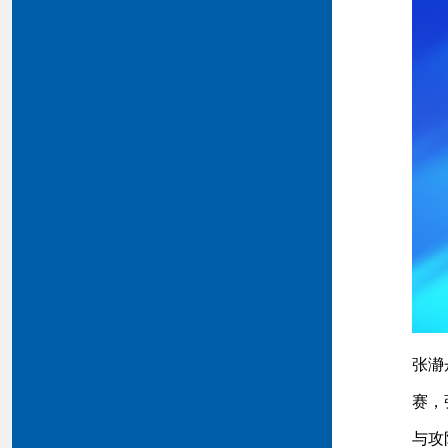
张瀞
赛，
与攻