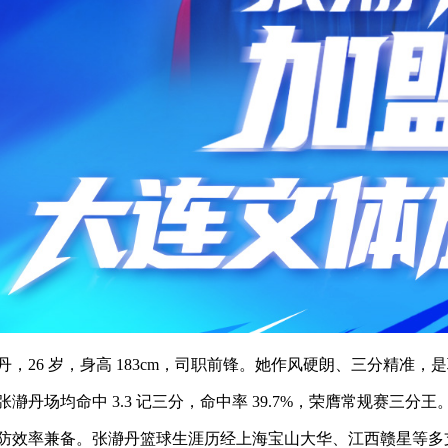
丹，26 岁，身高 183cm，司职前锋。她作风硬朗、三分精准，是联盟
张瀞丹场均命中 3.3 记三分，命中率 39.7%，荣膺常规赛三分王。
防效率兼备。张瀞丹篮球生涯历经上海宝山大华、江西赣星等多