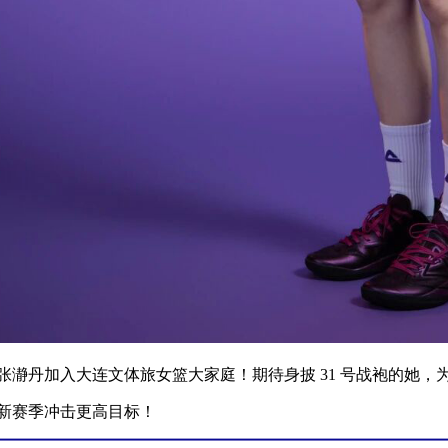
张瀞丹加入大连文体旅女篮大家庭！期待身披 31 号战袍的她，为
27新赛季冲击更高目标！