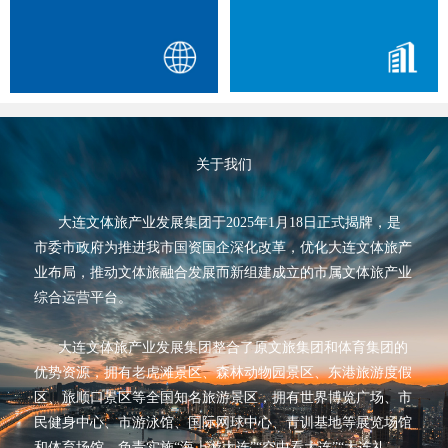
关于我们
大连文体旅产业发展集团于2025年1月18日正式揭牌，是
市委市政府为推进我市国资国企深化改革，优化大连文体旅产
业布局，推动文体旅融合发展而新组建成立的市属文体旅产业
综合运营平台。
大连文体旅产业发展集团整合了原文旅集团和体育集团的
优势资源，拥有老虎滩景区、森林动物园景区、东港旅游度假
区、旅顺口景区等全国知名旅游景区，拥有世界博览广场、市
民健身中心、市游泳馆、国际网球中心、青训基地等展览场馆
和体育场馆，负责实施“海上游大连”“空中看大连”“大连礼