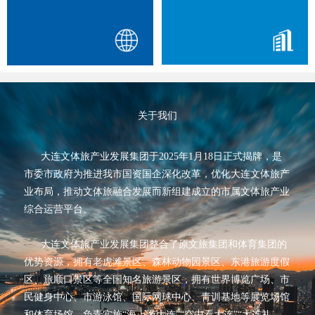
关于我们
大连文体旅产业发展集团于2025年1月18日正式揭牌，是
市委市政府为推进我市国资国企深化改革，优化大连文体旅产
业布局，推动文体旅融合发展而新组建成立的市属文体旅产业
综合运营平台。
大连文体旅产业发展集团整合了原文旅集团和体育集团的
优势资源，拥有老虎滩景区、森林动物园景区、东港旅游度假
区、旅顺口景区等全国知名旅游景区，拥有世界博览广场、市
民健身中心、市游泳馆、国际网球中心、青训基地等展览场馆
和体育场馆，负责实施“海上游大连”“空中看大连”“大连礼