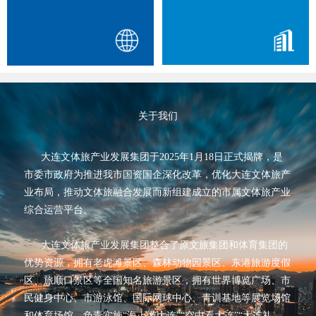
关于我们
大连文体旅产业发展集团于2025年1月18日正式揭牌，是
市委市政府为推进我市国资国企深化改革，优化大连文体旅产
业布局，推动文体旅融合发展而新组建成立的市属文体旅产业
综合运营平台。
大连文体旅产业发展集团整合了原文旅集团和体育集团的
优势资源，拥有老虎滩景区、森林动物园景区、东港旅游度假
区、旅顺口景区等全国知名旅游景区，拥有世界博览广场、市
民健身中心、市游泳馆、国际网球中心、青训基地等展览场馆
和体育场馆，负责实施“海上游大连”“空中看大连”“大连礼