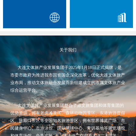
关于我们
大连文体旅产业发展集团于2025年1月18日正式揭牌，是
市委市政府为推进我市国资国企深化改革，优化大连文体旅产
业布局，推动文体旅融合发展而新组建成立的市属文体旅产业
综合运营平台。
大连文体旅产业发展集团整合了原文旅集团和体育集团的
优势资源，拥有老虎滩景区、森林动物园景区、东港旅游度假
区、旅顺口景区等全国知名旅游景区，拥有世界博览广场、市
民健身中心、市游泳馆、国际网球中心、青训基地等展览场馆
和体育场馆，负责实施“海上游大连”“空中看大连”“大连礼