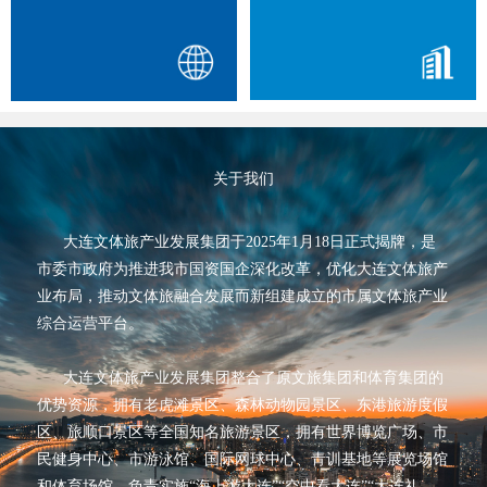
关于我们
大连文体旅产业发展集团于2025年1月18日正式揭牌，是
市委市政府为推进我市国资国企深化改革，优化大连文体旅产
业布局，推动文体旅融合发展而新组建成立的市属文体旅产业
综合运营平台。
大连文体旅产业发展集团整合了原文旅集团和体育集团的
优势资源，拥有老虎滩景区、森林动物园景区、东港旅游度假
区、旅顺口景区等全国知名旅游景区，拥有世界博览广场、市
民健身中心、市游泳馆、国际网球中心、青训基地等展览场馆
和体育场馆，负责实施“海上游大连”“空中看大连”“大连礼