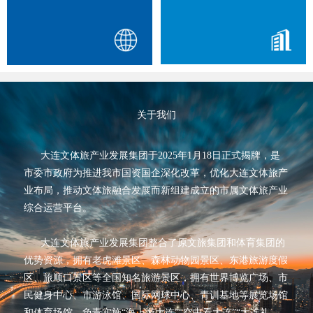
关于我们
大连文体旅产业发展集团于2025年1月18日正式揭牌，是
市委市政府为推进我市国资国企深化改革，优化大连文体旅产
业布局，推动文体旅融合发展而新组建成立的市属文体旅产业
综合运营平台。
大连文体旅产业发展集团整合了原文旅集团和体育集团的
优势资源，拥有老虎滩景区、森林动物园景区、东港旅游度假
区、旅顺口景区等全国知名旅游景区，拥有世界博览广场、市
民健身中心、市游泳馆、国际网球中心、青训基地等展览场馆
和体育场馆，负责实施“海上游大连”“空中看大连”“大连礼