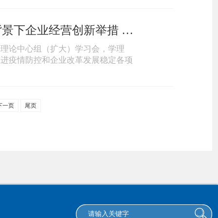
市旅游集团落实落细疫情常态化背景下企业经营创新举措 统筹推进疫情防控和改革发展任务
暨理论中心组（扩大）学习会，学理
推进疫情防控和企业改革发展稳定各项
下一页
尾页