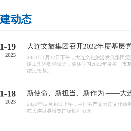
建动态
1-19
大连文旅集团召开2022年度基层
2023
2023年1月17日下午，大连文化旅游发展集团
建工作述职评议会，集体学习2022年度省、市
结汇报基…
1-18
2023
2022年12月30日上午，中国共产党大连文化
在大连世界博览广场胜利召开