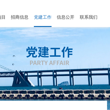
项目
招商信息
党建工作
信息公开
联系我们