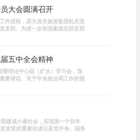
党员大会圆满召开
工作进程，原大连市旅游集团机关党
党支部。为进一步加强集团总部支部
九届五中全会精神
会议暨理论中心组（扩大）学习会，深
重要讲话、关于中央政治局工作的报
全面建成小康社会，实现第一个百年
脱贫攻坚的重要论述以及党中央、国务