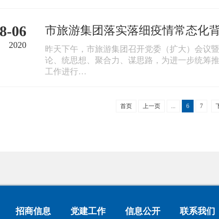
8-06
2020
昨天下午，市旅游集团召开党委（扩大）会议
论、统思想、聚合力、谋思路，为进一步统筹
工作进行…
首页
上一页
...
6
7
招商信息
党建工作
信息公开
联系我们