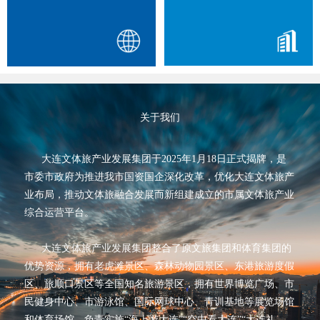
关于我们
大连文体旅产业发展集团于2025年1月18日正式揭牌，是
市委市政府为推进我市国资国企深化改革，优化大连文体旅产
业布局，推动文体旅融合发展而新组建成立的市属文体旅产业
综合运营平台。
大连文体旅产业发展集团整合了原文旅集团和体育集团的
优势资源，拥有老虎滩景区、森林动物园景区、东港旅游度假
区、旅顺口景区等全国知名旅游景区，拥有世界博览广场、市
民健身中心、市游泳馆、国际网球中心、青训基地等展览场馆
和体育场馆，负责实施“海上游大连”“空中看大连”“大连礼